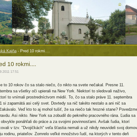
úvodná 
ká Kajňa
-
Pred 10 rokmi....
ed 10 rokmi....
9.2011 17:51
je to 10 rokov čo sa stalo niečo, čo nikto na svete nečakal. Presne 11.
tembra sa všetky oči upierali na New York. Niektorí to sledovali naživo,
ktorí to vnímali prostredníctvom médií. To, čo sa stalo práve 11. septembra
1 si zapamätá asi celý svet. Dovtedy sa nič takéto nestalo a ani nič sa
čakávalo. Veď kto to aj mohol tušiť, že sa niečo tak hrozné stane? Povedzm
pravdu. Asi nikto. New York sa zobudil do pekného pracovného rána. Ľudia sa
 obvykle ponáhľali do práce a za svojimi povinnosťami. Avšak ľudia, ktorí
covali v tzv. "Dvojičkách" veľa šťastia nemali a už nikdy neuvideli svoj domov
ju rodinu, priateľov. Zomrelo veľké množstvo ľudí, na ktorých v tento deň