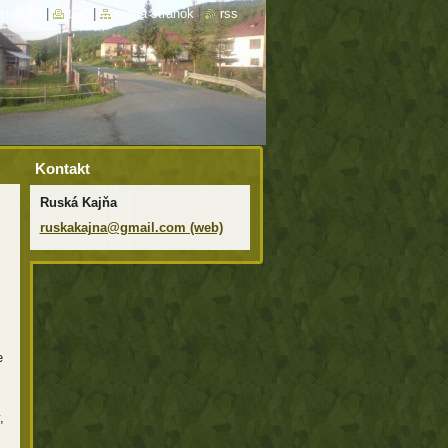
stránka
|
tlač
|
mapa stránok
|
rss
Kontakt
Ruská Kajňa
ruskakajna@gmail.com (web)
e
,