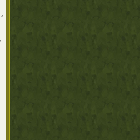
3
že
e