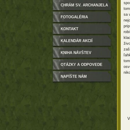
spo
ZASTUPITEĽSTVO
CHRÁM SV. ARCHANJELA
tom
sa 
MICHALA
FOTOGALÉRIA
nej
pri
KONTAKT
rob
kla
KALENDÁR AKCIÍ
živ
zaš
KNIHA NÁVŠTEV
ľah
tom
OTÁZKY A ODPOVEDE
osv
nik
NAPÍŠTE NÁM
V