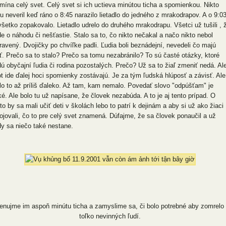
mína celý svet. Celý svet si ich uctieva minútou ticha a spomienkou. Nikto
u neveril keď ráno o 8:45 narazilo lietadlo do jedného z mrakodrapov. A o 9:0
všetko zopakovalo. Lietadlo udrelo do druhého mrakodrapu. Všetci už tušili , 
de o náhodu či nešťastie. Stalo sa to, čo nikto nečakal a načo nikto nebol
pravený. Dvojičky po chvíľke padli. Ľudia boli beznádejní, nevedeli čo majú
iť. Prečo sa to stalo? Prečo sa tomu nezabránilo? To sú časté otázky, ktoré
dú obyčajní ľudia či rodina pozostalých. Prečo? Už sa to žiaľ zmeniť nedá. Al
ot ide ďalej hoci spomienky zostávajú. Je za tým ľudská hlúposť a závisť. Ale
lo to až príliš ďaleko. Až tam, kam nemalo. Povedať slovo "odpúšťam" je
ké. Ale bolo tu už napísane, že človek nezabúda. A to je aj tento prípad. O
to by sa mali učiť deti v školách lebo to patrí k dejinám a aby si už ako žiaci
ojovali, čo to pre celý svet znamená. Dúfajme, že sa človek ponaučil a už
dy sa niečo také nestane.
enujme im aspoň minútu ticha a zamyslime sa, či bolo potrebné aby zomrelo
toľko nevinných ľudí.