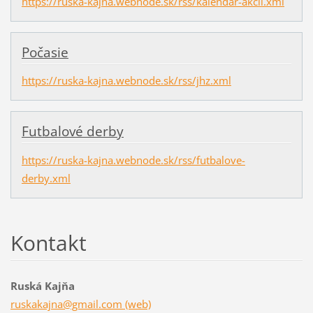
https://ruska-kajna.webnode.sk/rss/kalendar-akcii.xml
Počasie
https://ruska-kajna.webnode.sk/rss/jhz.xml
Futbalové derby
https://ruska-kajna.webnode.sk/rss/futbalove-
derby.xml
Kontakt
Ruská Kajňa
ruskakajna@gmail.com (web)