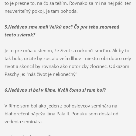
to je presne to, na čo sa teším. Rovnako sa mi na nej páči ten
neuveriteľný pokoj. Je tam pohoda.
5.Nedávno sme mali Veľkú noc? Čo pre teba znamená
tento sviatok?
Je to pre mňa uistením, že život sa nekončí smrťou. Ak by to
tak bolo, určite by zostalo veľa dlhov - niekto robí dobro celý
život a skončil by rovnako ako notorický zločinec. Odkazom
Paschy je: "náš život je nekonečný".
6.Nedávno si bol v Ríme. Kvôli čomu si tam
bol?
V Ríme som bol ako jeden z bohoslovcov seminára na
blahorečení pápeža Jána Pala II. Ponuku som dostal od
vedenia seminára.