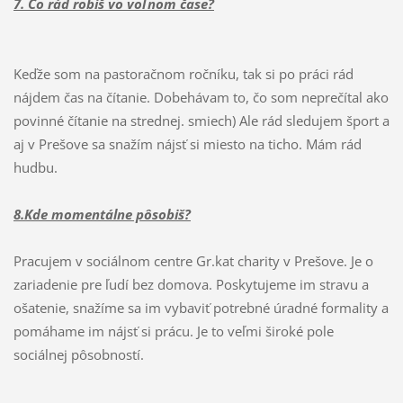
7. Čo rád robíš vo voľnom čase?
Keďže som na pastoračnom ročníku, tak si po práci rád
nájdem čas na čítanie. Dobehávam to, čo som neprečítal ako
povinné čítanie na strednej. smiech) Ale rád sledujem šport a
aj v Prešove sa snažím nájsť si miesto na ticho. Mám rád
hudbu.
8.Kde momentálne pôsobiš?
Pracujem v sociálnom centre Gr.kat charity v Prešove. Je o
zariadenie pre ľudí bez domova. Poskytujeme im stravu a
ošatenie, snažíme sa im vybaviť potrebné úradné formality a
pomáhame im nájsť si prácu. Je to veľmi široké pole
sociálnej pôsobností.