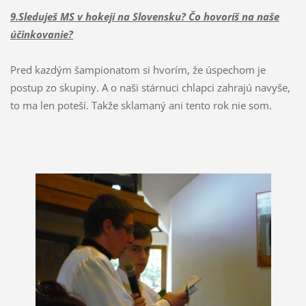
9.Sleduješ MS v hokeji na Slovensku? Čo hovoríš na naše
účinkovanie?
Pred kazdým šampionatom si hvorím, že úspechom je
postup zo skupiny. A o naši stárnuci chlapci zahrajú navyše,
to ma len poteší. Takže sklamaný ani tento rok nie som.