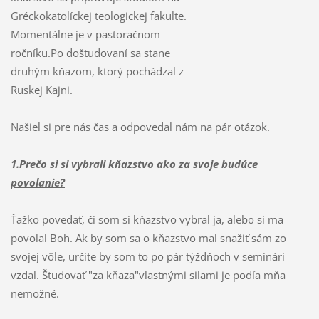
Gréckokatolíckej teologickej fakulte.
Momentálne je v pastoračnom
ročníku.Po doštudovaní sa stane
druhým kňazom, ktorý pochádzal z
Ruskej Kajni.
Našiel si pre nás čas a odpovedal nám na pár otázok.
1.Prečo si si vybrali kňazstvo ako za svoje budúce
povolanie?
Ťažko povedať, či som si kňazstvo vybral ja, alebo si ma
povolal Boh. Ak by som sa o kňazstvo mal snažiť sám zo
svojej vôle, určite by som to po pár týždňoch v seminári
vzdal. Študovať "za kňaza"vlastnými silami je podľa mňa
nemožné.