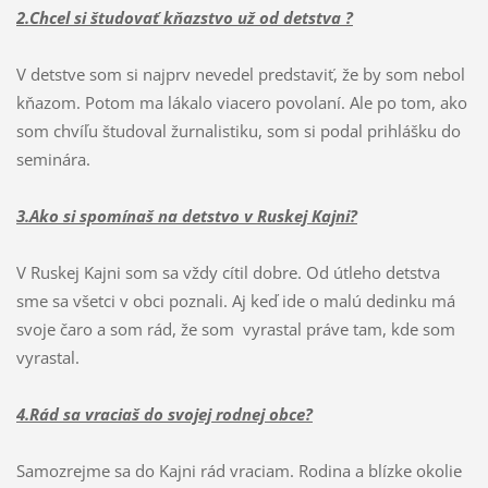
2.Chcel si študovať kňazstvo už od detstva ?
V detstve som si najprv nevedel predstaviť, že by som nebol
kňazom. Potom ma lákalo viacero povolaní. Ale po tom, ako
som chvíľu študoval žurnalistiku, som si podal prihlášku do
seminára.
3.Ako si spomínaš na detstvo v Ruskej Kajni?
V Ruskej Kajni som sa vždy cítil dobre. Od útleho detstva
sme sa všetci v obci poznali. Aj keď ide o malú dedinku má
svoje čaro a som rád, že som vyrastal práve tam, kde som
vyrastal.
4.Rád sa vraciaš do svojej rodnej obce?
Samozrejme sa do Kajni rád vraciam. Rodina a blízke okolie