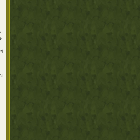
o
e
ej
át