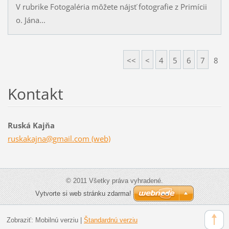
V rubrike Fotogaléria môžete nájsť fotografie z Primícii
o. Jána...
<<
<
4
5
6
7
8
Kontakt
Ruská Kajňa
ruskakajna@gmail.com (web)
© 2011 Všetky práva vyhradené.
Vytvorte si web stránku zdarma!
Zobraziť:
Mobilnú verziu
|
Štandardnú verziu