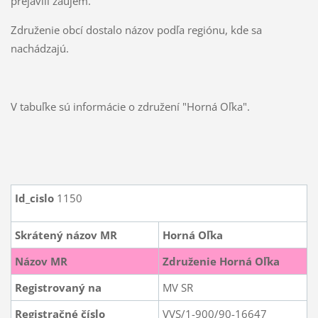
prejavili záujem.
Združenie obcí dostalo názov podľa regiónu, kde sa
nachádzajú.
V tabuľke sú informácie o združení "Horná Oľka".
Id_cislo
1150
Skrátený názov MR
Horná Oľka
Názov MR
Združenie Horná Oľka
Registrovaný na
MV SR
Registračné číslo
VVS/1-900/90-16647