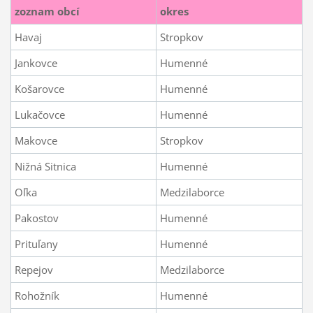
zoznam obcí
okres
Havaj
Stropkov
Jankovce
Humenné
Košarovce
Humenné
Lukačovce
Humenné
Makovce
Stropkov
Nižná Sitnica
Humenné
Oľka
Medzilaborce
Pakostov
Humenné
Prituľany
Humenné
Repejov
Medzilaborce
Rohožník
Humenné