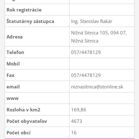
Rok registrácie
Štatutárny zástupca
Ing. Stanislav Rakár
Nižná Sitnica 105, 094 07,
Adresa
Nižná Sitnica
Telefon
057/4478129
Mobil
Fax
057/4478129
email
niznasitnica@stonline.sk
www
Rozloha v km2
169,86
Počet obyvateľov
4673
Počet obcí
16