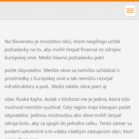
Na Slovensku je množstvo obcí, ktoré nespĺňajú určité
požiadavky na to, aby mohli čerpať financie zo zdrojov
Európskej únie. Medzi hlavnú požiadavku patrí
počet obyvateľov. Menšie obce sa nemôžu uchádzať o
prostriedky z Európskej únie a tak nemôžu rozvíjať
infraštruktúru a pod.. Medzi takéto obce patrí aj
obec Ruská Kajňa. Avšak v blízkosti nie je jediná, ktorá túto
možnosť nemôže využívať. Celý región trápi klesajúci počet
obyvateľov. Jedinou možnosťou ako obce mohli čerpať
zdroje bolo, aby sa spojili do jedného celku. Tento zámer sa
podaril uskutočniť a to vďaka všetkým zástupcom obcí, ktorí