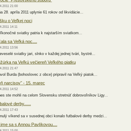
4.2011 21:00
 28. apríla 2011 uplynie 61 rokov od likvidácie...
šku o Veľkej noci
4.2011 14:11
konočné sviatky patria k najstarším sviatkom...
ala sa Veľká noc....
4.2011 13:56
eselé sviatky jari, slnko v každej jednej tvári, bystré...
žúrka na Veľkú večiereň Veľkého piatku
4.2011 21:47
ol Burda (bohoslovec z obce) pripravil na Veľký piatok...
ň narcisov" - 15. marec
4.2011 14:52
s ste mohli na celom Slovensku stretnúť dobrovoľníkov Ligy...
balové derby......
4.2011 17:43
ulý víkend sa v susednej obci konalo futbalové derby medzi...
ime sa s Annou Pavlíkovou....
4.2011 15:00