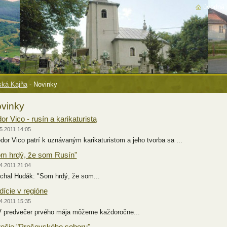
úvodná 
ká Kajňa
-
Novinky
vinky
or Vico - rusín a karikaturista
5.2011 14:05
or Vico patrí k uznávaným karikaturistom a jeho tvorba sa ...
m hrdý, že som Rusín"
4.2011 21:04
hal Hudák: "Som hrdý, že som...
dície v regióne
4.2011 15:35
redvečer prvého mája môžeme každoročne...
očie "Prešovského soboru"