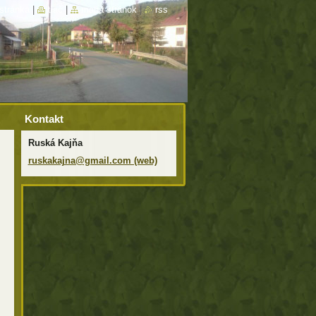
stránka
|
tlač
|
mapa stránok
|
rss
Kontakt
Ruská Kajňa
ruskakajna@gmail.com (web)