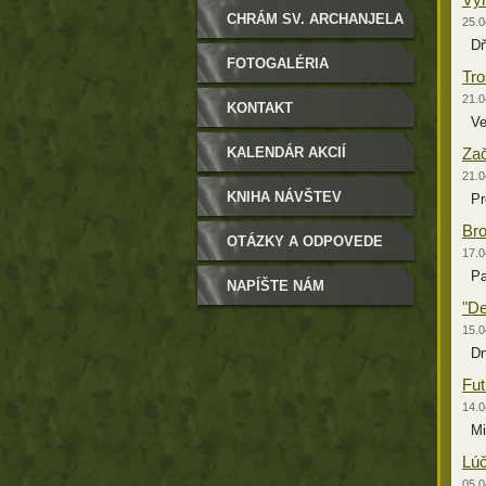
ZASTUPITEĽSTVO
CHRÁM SV. ARCHANJELA
25.0
Dňa
MICHALA
FOTOGALÉRIA
Tro
21.0
KONTAKT
Veľ
KALENDÁR AKCIÍ
Zač
21.0
KNIHA NÁVŠTEV
Prev
Bro
OTÁZKY A ODPOVEDE
17.0
Pav
NAPÍŠTE NÁM
"De
15.0
Dne
Fut
14.0
Min
Lúč
05.0